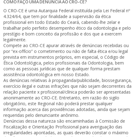
COMO FAÇO UMA DENÚNCIA AO CRO-CE?
O CRO-CE é uma Autarquia Federal instituída pela Lei Federal nº
4.324/64, que tem por finalidade a supervisão da ética
profissional em todo Estado do Ceará, cabendo-lhe zelar e
trabalhar pelo perfeito desempenho ético da odontologia e pelo
prestígio e bom conceito da profissão e dos que a exercem
legalmente.
Compete ao CRO-CE apurar através de denúncias recebidas ou
por “ex-offício” o cometimento ou não de falta ética e/ou legal
prevista em instrumentos próprios, em especial, o Código de
Ética Odontológica, pelos profissionais da Odontologia, bem
como as pessoas jurídicas que de qualquer forma prestam
assistência odontológica em nosso Estado.
As denúncias relativas à propaganda/publicidade, biossegurança,
exercício ilegal e outras infrações que não sejam decorrentes da
relação paciente x profissional/clínica poderão ser apresentadas
anonimamente ao CRO-CE. Entretanto, em razão do sigilo
obrigatório, este Regional não poderá prestar qualquer
informação acerca das providências adotadas, ainda que sejam
requeridas pelo denunciante anônimo.
Denúncias dessa natureza são encaminhadas à Comissão de
Fiscalização e Orientação Profissional para averiguação das
irregularidades apontadas, as quais deverão constar o máximo