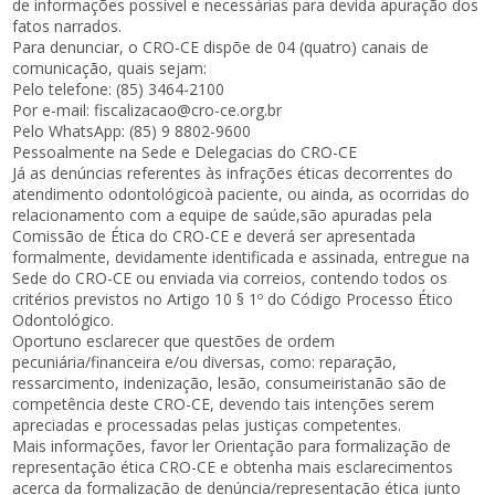
de informações possível e necessárias para devida apuração dos
fatos narrados.
Para denunciar, o CRO-CE dispõe de 04 (quatro) canais de
comunicação, quais sejam:
Pelo telefone: (85) 3464-2100
Por e-mail: fiscalizacao@cro-ce.org.br
Pelo WhatsApp: (85) 9 8802-9600
Pessoalmente na Sede e Delegacias do CRO-CE
Já as denúncias referentes às infrações éticas decorrentes do
atendimento odontológicoà paciente, ou ainda, as ocorridas do
relacionamento com a equipe de saúde,são apuradas pela
Comissão de Ética do CRO-CE e deverá ser apresentada
formalmente, devidamente identificada e assinada, entregue na
Sede do CRO-CE ou enviada via correios, contendo todos os
critérios previstos no Artigo 10 § 1º do Código Processo Ético
Odontológico.
Oportuno esclarecer que questões de ordem
pecuniária/financeira e/ou diversas, como: reparação,
ressarcimento, indenização, lesão, consumeiristanão são de
competência deste CRO-CE, devendo tais intenções serem
apreciadas e processadas pelas justiças competentes.
Mais informações, favor ler Orientação para formalização de
representação ética CRO-CE e obtenha mais esclarecimentos
acerca da formalização de denúncia/representação ética junto