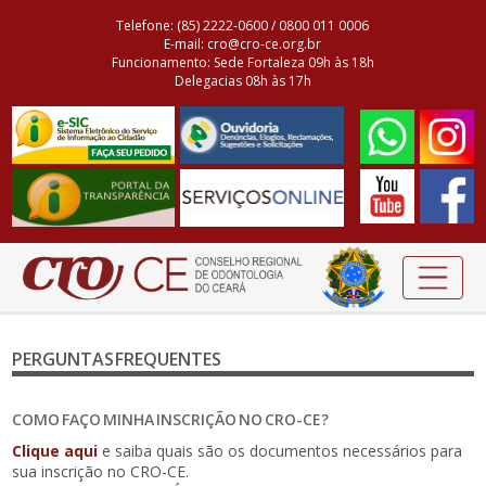
Telefone: (85) 2222-0600 / 0800 011 0006
E-mail: cro@cro-ce.org.br
Funcionamento: Sede Fortaleza 09h às 18h
Delegacias 08h às 17h
PERGUNTAS FREQUENTES
COMO FAÇO MINHA INSCRIÇÃO NO CRO-CE?
Clique aqui
e saiba quais são os documentos necessários para
sua inscrição no CRO-CE.