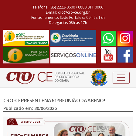
Telefone: (85) 2222-0600 / 0800 011 0006
E-mail: cro@cro-ce.org.br
Funcionamento: Sede Fortaleza 09h às 18h
Delegacias 08h às 17h
CRO-CE PRESENTE NA 61ª REUNIÃO DA ABENO!
Publicado em: 30/06/2026