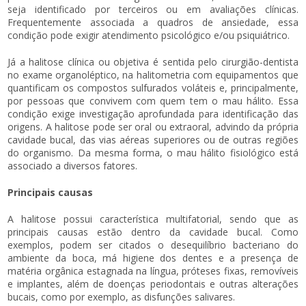
seja identificado por terceiros ou em avaliações clínicas.
Frequentemente associada a quadros de ansiedade, essa
condição pode exigir atendimento psicológico e/ou psiquiátrico.
Já a halitose clínica ou objetiva é sentida pelo cirurgião-dentista
no exame organoléptico, na halitometria com equipamentos que
quantificam os compostos sulfurados voláteis e, principalmente,
por pessoas que convivem com quem tem o mau hálito. Essa
condição exige investigação aprofundada para identificação das
origens. A halitose pode ser oral ou extraoral, advindo da própria
cavidade bucal, das vias aéreas superiores ou de outras regiões
do organismo. Da mesma forma, o mau hálito fisiológico está
associado a diversos fatores.
Principais causas
A halitose possui característica multifatorial, sendo que as
principais causas estão dentro da cavidade bucal. Como
exemplos, podem ser citados o desequilíbrio bacteriano do
ambiente da boca, má higiene dos dentes e a presença de
matéria orgânica estagnada na língua, próteses fixas, removíveis
e implantes, além de doenças periodontais e outras alterações
bucais, como por exemplo, as disfunções salivares.