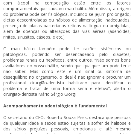
com álcool na composição estão entre os fatores
comportamentais que causam mau hálito. Além disso, a origem
do problema pode ser fisiológica, incluindo-se jejum prolongado,
dietas descontroladas ou hábitos de alimentação inadequados,
presença de placas bacterianas retidas na língua ou amígdalas,
além de doenças ou alterações das vias aéreas (adenóides,
rinites, sinusites, cáseos, e etc.).
O mau hálito também pode ter razões sistêmicas ou
patológicas, podendo ser desencadeado pelo diabetes,
problemas renais ou hepáticos, entre outros. “Não somos bons
avaliadores do nosso hálito, sendo que qualquer um pode ter e
não saber. Mas como este é um sinal ou sintoma de
desequilíbrio no organismo, o ideal é não ignorar e procurar um
profissional cirurgião-dentista habilitado para identificar o
problema e tratar de uma forma séria e efetiva”, alerta o
cirurgião-dentista Mário Sérgio Giorgi.
Acompanhamento odontológico é fundamental
O secretário do CFO, Roberto Souza Pires, destaca que pessoas
de qualquer idade e sexos estão sujeitas a sofrer de halitose e
dos sérios prejuízos pessoais, emocionais e até mesmo