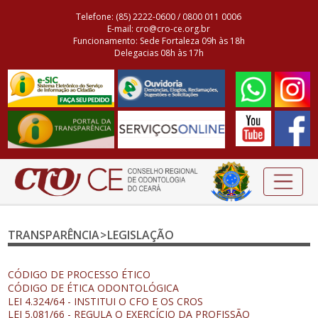
Telefone: (85) 2222-0600 / 0800 011 0006
E-mail: cro@cro-ce.org.br
Funcionamento: Sede Fortaleza 09h às 18h
Delegacias 08h às 17h
TRANSPARÊNCIA > LEGISLAÇÃO
CÓDIGO DE PROCESSO ÉTICO
CÓDIGO DE ÉTICA ODONTOLÓGICA
LEI 4.324/64 - INSTITUI O CFO E OS CROS
LEI 5.081/66 - REGULA O EXERCÍCIO DA PROFISSÃO